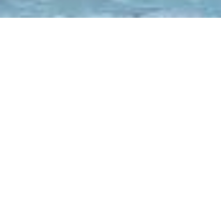
〒810-0041