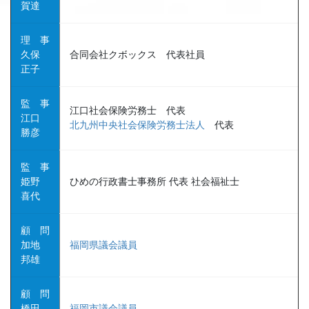
賀達
理 事
久保
合同会社クボックス 代表社員
正子
監 事
江口社会保険労務士 代表
江口
北九州中央社会保険労務士法人
代表
勝彦
監 事
姫野
ひめの行政書士事務所 代表 社会福祉士
喜代
顧 問
加地
福岡県議会議員
邦雄
顧 問
橋田
福岡市議会議員