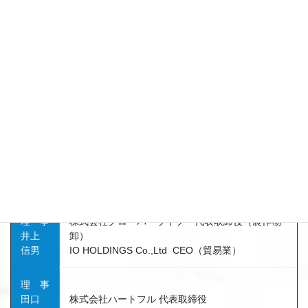
副理事
常勤
長
元合同会社ムーブ 代表
小島
元福岡県テレワークによる障がい者雇用促進検討
浩一
会議 委員
プランニングオフィス・ケイ株式会社
代表取締
役
専務理
一般社団法人 日本介護事業者連盟障害福祉事業
事
部会 福岡支部 幹事
黒川
一般社団法人 日本ボリュームアップエクステ協
友成
会
専務理事
ネクストphotograph
代表
有限会社メディアコミュニケーション 会長
理 事
株式会社クローバーライフ 代表取締役（農作物
井上
卸）
信男
IO HOLDINGS Co.,Ltd CEO（貿易業）
理 事
田口
株式会社ハートフル 代表取締役