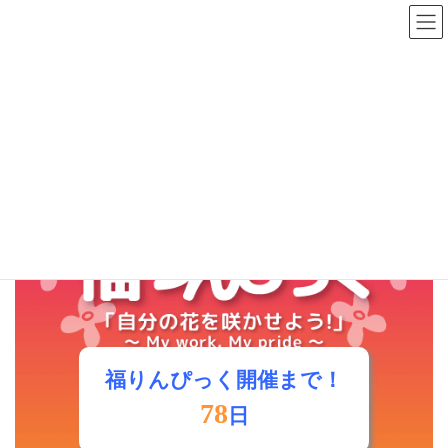
コ
ナ
ン
ビ
テ
ゲ
HOME
カウンタータイマーテスト
ン
ー
ツ
シ
へ
ョ
カウンタータイマーテスト
ス
ン
キ
に
ッ
移
プ
動
福りんぴっく開催まで！
78